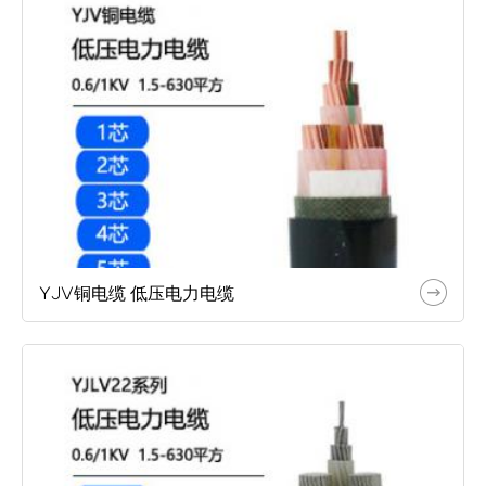
YJV铜电缆 低压电力电缆