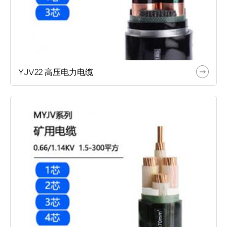
YJV22 高压电力电缆