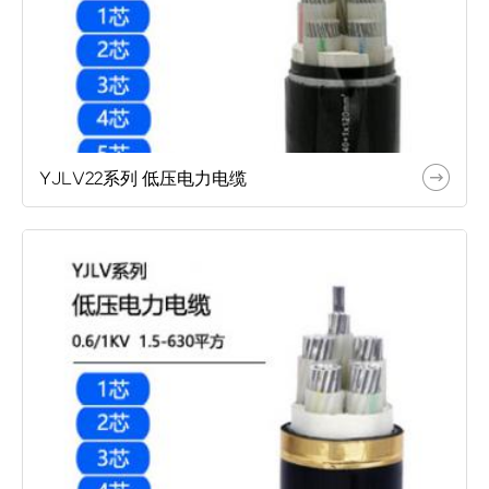
YJLV22系列 低压电力电缆